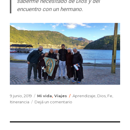
saberme necesitado de Dios y del
encuentro con un hermano.
Publicado
Categorías
Etiquetas
9 junio, 2019
Mi vida
,
Viajes
Aprendizaje
,
Dios
,
Fe
,
el
en
Itinerancia
Dejá un comentario
Una
experiencia
de
transformación