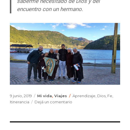
saberme necesitado de Dios y del
encuentro con un hermano.
Publicado
Categorías
Etiquetas
9 junio, 2019
Mi vida
,
Viajes
Aprendizaje
,
Dios
,
Fe
,
el
en
Itinerancia
Dejá un comentario
Una
experiencia
de
transformación