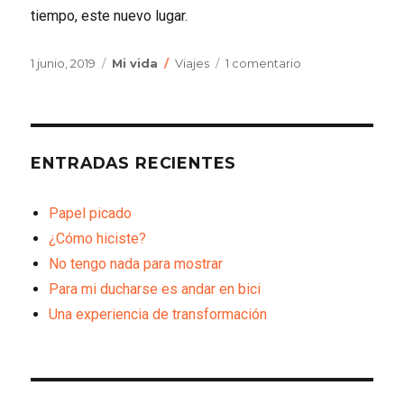
tiempo, este nuevo lugar.
Publicado
Categorías
Etiquetas
en
1 junio, 2019
Mi vida
Viajes
1 comentario
el
Irse
y
llegar
es
casi
ENTRADAS RECIENTES
lo
mismo
Papel picado
¿Cómo hiciste?
No tengo nada para mostrar
Para mi ducharse es andar en bici
Una experiencia de transformación